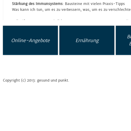
Stärkung des Immunsystems
: Bausteine mit vielen Praxis-Tipps
Was kann ich tun, um es zu verbessern, was, um es zu verschlechte
– Ernährung
: Futter Dich fit! Mit Immunbooster-TOP-Food-Tabelle
– Bewegung
: Unser Körper ist nicht zum Sitzen gebaut, move on!
B
Online-Angebote
Ernährung
– Entspannung
: Sich Zeit für sich selbst zu nehmen ist eine gute 
– Medizinische
Gesundheit
: Zaubertrank – was gehört aus medizini
3. Immunbooster-Blitzstart-Programm
mit Ihren Lieblingsbaustein
Copyright (c) 2013: gesund und punkt.